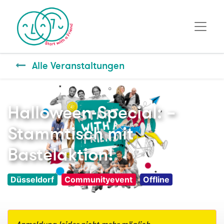
Alle Veranstaltungen
Halloween-Special: –
Stammtisch mit
Bastelaktion!
Düsseldorf
Communityevent
Offline