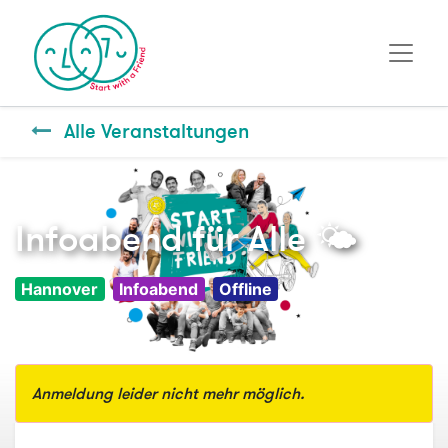
Alle Veranstaltungen
Infoabend für Alle 🌤️
Hannover
Infoabend
Offline
Anmeldung leider nicht mehr möglich.