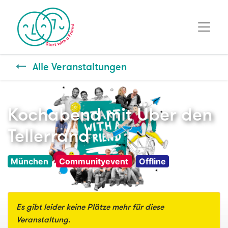
Alle Veranstaltungen
Kochabend mit Über den
Tellerrand
München
Communityevent
Offline
Es gibt leider keine Plätze mehr für diese
Veranstaltung.