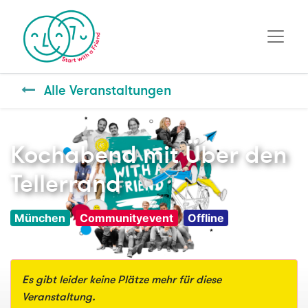
Alle Veranstaltungen
Kochabend mit Über den
Tellerrand
München
Communityevent
Offline
Es gibt leider keine Plätze mehr für diese
Veranstaltung.