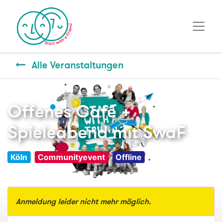
Alle Veranstaltungen
Offenes Café +
Spieleabend mit SwaF
Köln
Communityevent
Offline
Anmeldung leider nicht mehr möglich.