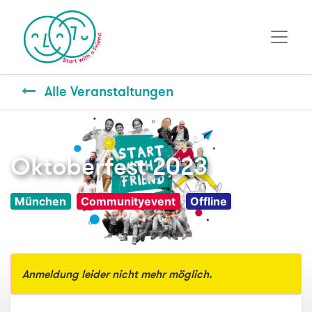
Alle Veranstaltungen
Oktoberfest 2023
München
Communityevent
Offline
Anmeldung leider nicht mehr möglich.