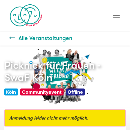
Alle Veranstaltungen
Picknick für Frauen -
SwaF Köln
Köln
Communityevent
Offline
Anmeldung leider nicht mehr möglich.