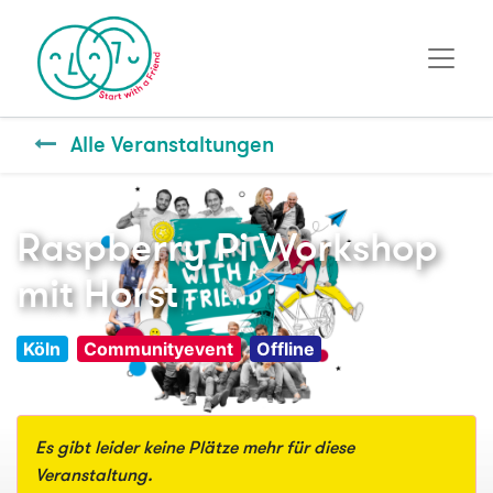
Alle Veranstaltungen
Raspberry Pi Workshop
mit Horst
Köln
Communityevent
Offline
Es gibt leider keine Plätze mehr für diese
Veranstaltung.