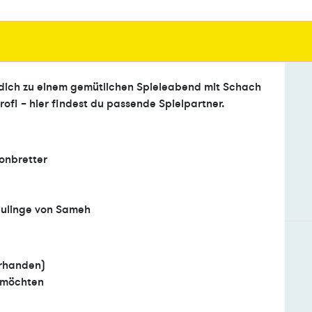
dich zu einem gemütlichen Spieleabend mit Schach
fi – hier findest du passende Spielpartner.
onbretter
eulinge von Sameh
orhanden)
n möchten