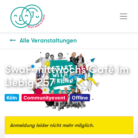
Alle Veranstaltungen
SwaF-mittwochs Café im
Liebig 257
Köln
Communityevent
Offline
Anmeldung leider nicht mehr möglich.