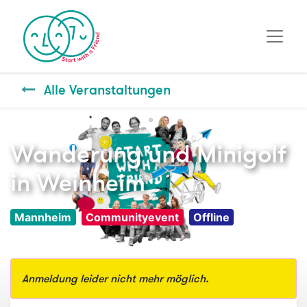
Alle Veranstaltungen
Wanderung und Minigolf
in Weinheim
Mannheim
Communityevent
Offline
Anmeldung leider nicht mehr möglich.