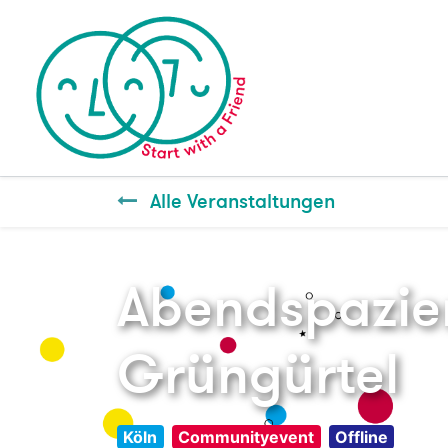
Alle Veranstaltungen
Abendspazie
Grüngürtel
Köln
Communityevent
Offline