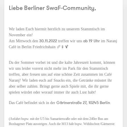
Liebe Berliner SwaF-Community,
Wir laden Euch hiermit herzlich zu unserem Stammtisch im
November ein!
30.11
.2022
ab 19 Uhr
Am Mittwoch den
treffen wir uns
im Naranj
Café in Berlin Friedrichshain 🥖🍢🍹
Da der Sommer vorbei ist und die kalte Jahreszeit kommt, können
wir uns leider vorerst nicht mehr im Park für den Stammtisch
treffen, aber freuen uns auf eine schöne Zeit zusammen im Café
Naranj! Wir laden euch auf Snacks ein, die Getränke müsstet ihr
aber selber zahlen. Bringt gerne auch Spiele mit, die ihr gerne
spielen würdet oder worauf immer ihr auch Lust habt!
Gärtnerstraße 27, 10245 Berlin
Das Café befindet sich in der
.
(Anfahrt bspw. mit der U5 bis Samaritersraße oder mit dem 240er Bus am
Boxhagener Platz aussteigen. Auch die M13 hält bspw. Wühlischstr./Gärtnerstr.