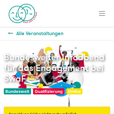
Alle Veranstaltungen
Bundesweiter Infoabend
für das Engagement bei
SwaF
Bundesweit
Qualifizierung
Online