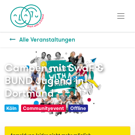
Alle Veranstaltungen
Campen mit SwaF &
BUND Jugend in
Dortmund
Köln
Communityevent
Offline