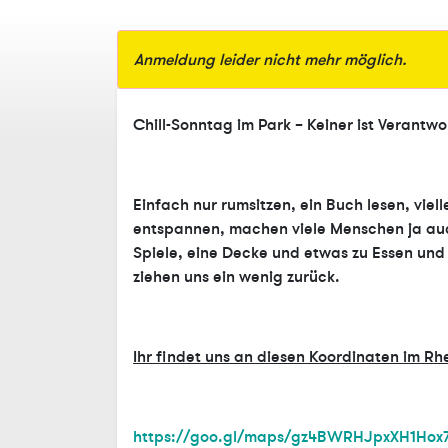
Anmeldung leider nicht mehr möglich.
Chill-Sonntag im Park – Keiner ist Verantw
Einfach nur rumsitzen, ein Buch lesen, viel
entspannen, machen viele Menschen ja auc
Spiele, eine Decke und etwas zu Essen und 
ziehen uns ein wenig zurück.
Ihr findet uns an diesen Koordinaten im Rh
https://goo.gl/maps/gz4BWRHJpxXH1