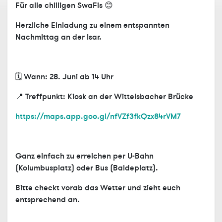
Für alle chilligen SwaFis 😊
Herzliche Einladung zu einem entspannten
Nachmittag an der Isar.
🗓️ Wann:
28. Juni ab 14 Uhr
📍 Treffpunkt:
Kiosk an der Wittelsbacher Brücke
https://maps.app.goo.gl/nfVZf3fkQzx84rVM7
Ganz einfach zu erreichen per
U-Bahn
(Kolumbusplatz) oder
Bus
(Baldeplatz).
Bitte checkt vorab das Wetter und zieht euch
entsprechend an.