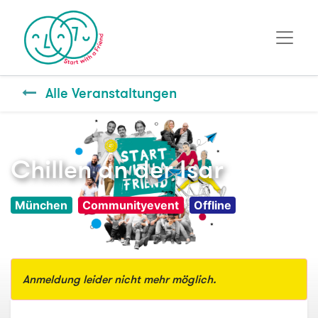
Alle Veranstaltungen
Chillen an der Isar
München
Communityevent
Offline
Anmeldung leider nicht mehr möglich.