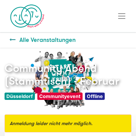
Alle Veranstaltungen
Community Abend
(Stammtisch) - Februar
Düsseldorf
Communityevent
Offline
Anmeldung leider nicht mehr möglich.