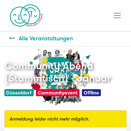
Alle Veranstaltungen
Community Abend
(Stammtisch) - Januar
Düsseldorf
Communityevent
Offline
Anmeldung leider nicht mehr möglich.