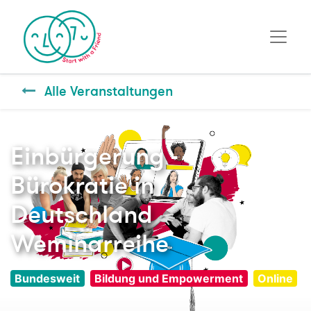
Alle Veranstaltungen
Einbürgerung -
Bürokratie in
Deutschland
Weminarreihe
Bundesweit
Bildung und Empowerment
Online