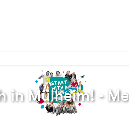
Zurück zur Startseite
h in Mülheim! - M