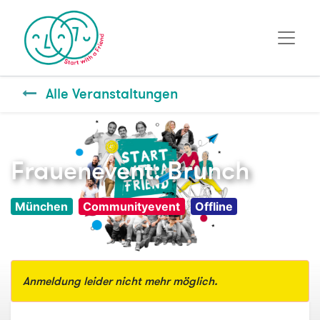
Alle Veranstaltungen
Frauenevent: Brunch
München
Communityevent
Offline
Anmeldung leider nicht mehr möglich.