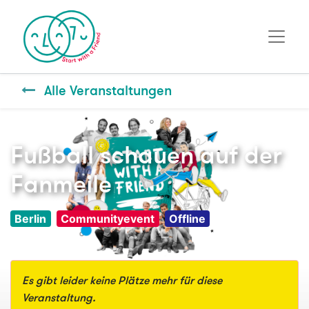
Alle Veranstaltungen
Fußball schauen auf der
Fanmeile
Berlin
Communityevent
Offline
Es gibt leider keine Plätze mehr für diese
Veranstaltung.