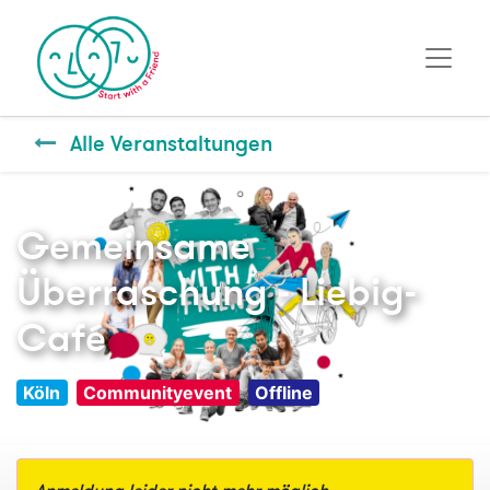
Alle Veranstaltungen
Gemeinsame
Überraschung - Liebig-
Café
Köln
Communityevent
Offline