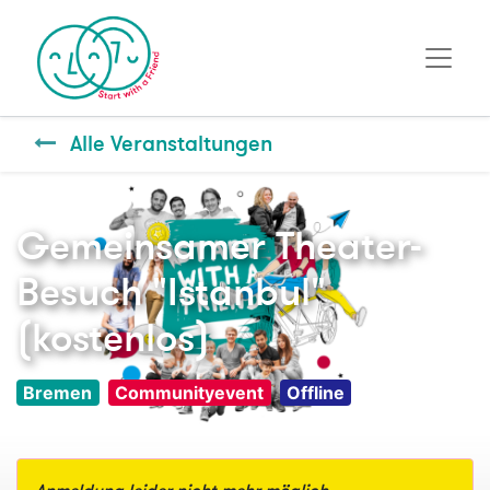
Alle Veranstaltungen
Gemeinsamer Theater-
Besuch "Istanbul"
(kostenlos)
Bremen
Communityevent
Offline