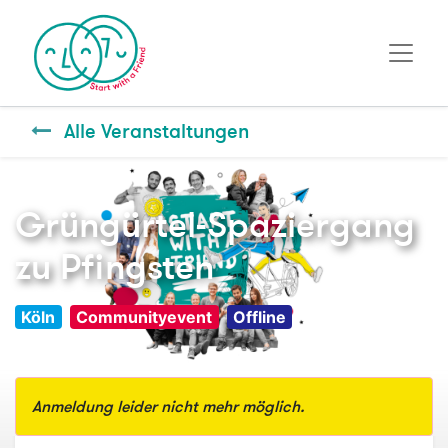
Alle Veranstaltungen
Grüngürtel-Spaziergang
zu Pfingsten
Köln
Communityevent
Offline
Anmeldung leider nicht mehr möglich.