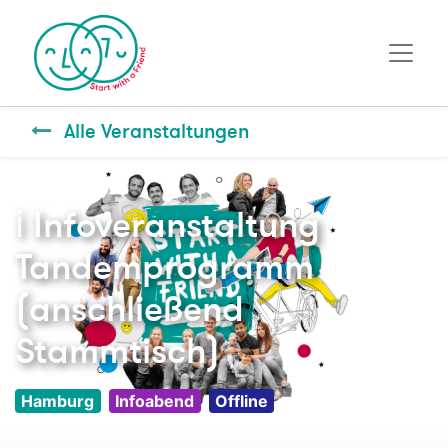
Alle Veranstaltungen
ℹ️ Infoveranstaltung
Tandemprogramm
(anschließend
Stammtisch)
Hamburg
Infoabend
Offline