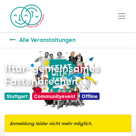
Alle Veranstaltungen
Iftar- gemeinsames
Fastenbrechen
Stuttgart
Communityevent
Offline
Anmeldung leider nicht mehr möglich.