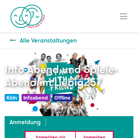
Alle Veranstaltungen
Info-Abend und Spiele-
Abend im Liebig257
Köln
Infoabend
Offline
Anmeldung
Anmelden als
Anmelden