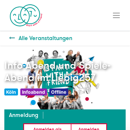
Alle Veranstaltungen
Info-Abend und Spiele-
Abend im Liebig257
Köln
Infoabend
Offline
Anmeldung
Anmelden als
Anmelden