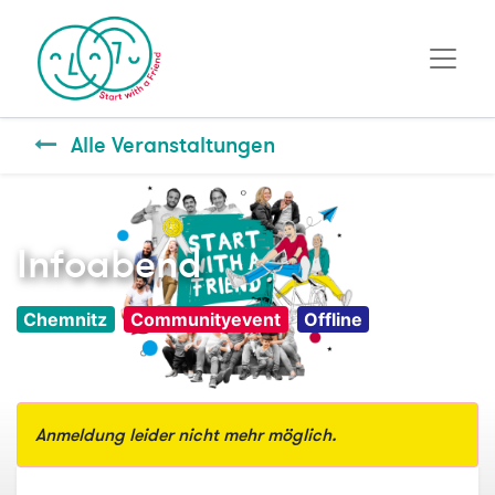
Alle Veranstaltungen
Infoabend
Chemnitz
Communityevent
Offline
Anmeldung leider nicht mehr möglich.