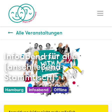
Alle Veranstaltungen
Infoabend für alle
(anschließend
Stammtisch)
Hamburg
Infoabend
Offline