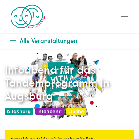
Alle Veranstaltungen
Infoabend für das
Tandemprogramm in
Augsburg
Augsburg
Infoabend
Online