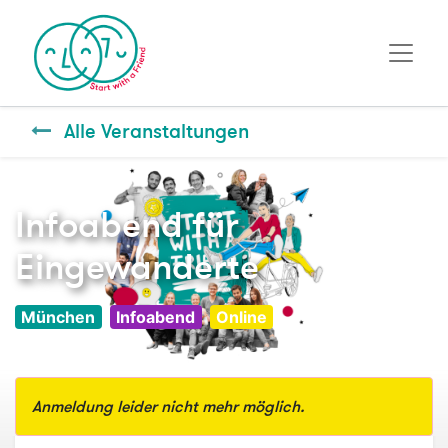
Alle Veranstaltungen
Infoabend für
Eingewanderte
München
Infoabend
Online
Anmeldung leider nicht mehr möglich.