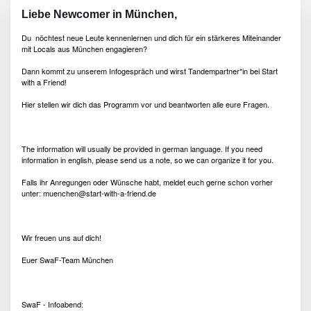
Liebe Newcomer in München,
Du nöchtest neue Leute kennenlernen und dich für ein stärkeres Miteinander
mit Locals aus München engagieren?
Dann kommt zu unserem Infogespräch und wirst Tandempartner*in bei Start
with a Friend!
Hier stellen wir dich das Programm vor und beantworten alle eure Fragen.
The information will usually be provided in german language. If you need
information in english, please send us a note, so we can organize it for you.
Falls ihr Anregungen oder Wünsche habt, meldet euch gerne schon vorher
unter: muenchen@start-with-a-friend.de
Wir freuen uns auf dich!
Euer SwaF-Team München
SwaF - Infoabend: