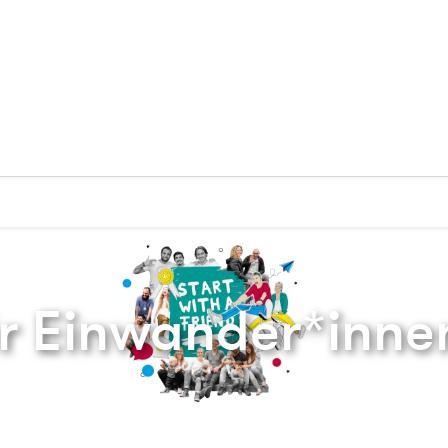
Zurück zur Startseite
r Einwander*inne