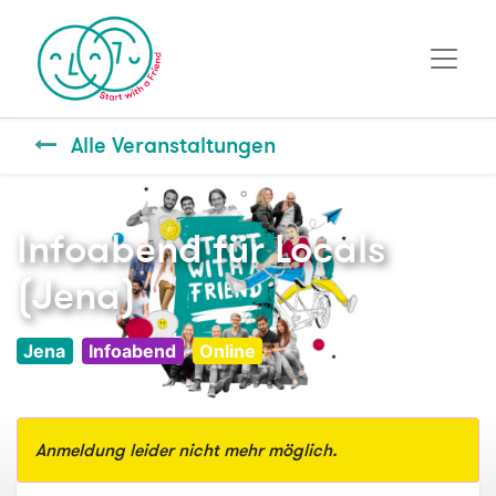
Alle Veranstaltungen
Infoabend für Locals
(Jena)
Jena
Infoabend
Online
Anmeldung leider nicht mehr möglich.