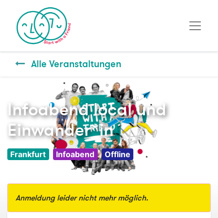
Alle Veranstaltungen
Infoabend local und
Einwander*in
Frankfurt
Infoabend
Offline
Anmeldung leider nicht mehr möglich.