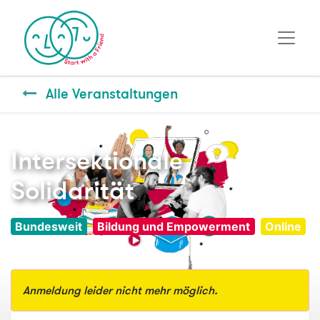
Alle Veranstaltungen
Intersektionale
Solidarität
Bundesweit
Bildung und Empowerment
Online
Anmeldung leider nicht mehr möglich.