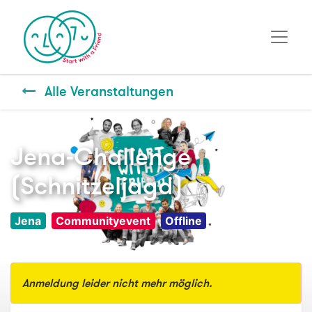
Alle Veranstaltungen
Jena-Challenge
(Schnitzeljagd)
Jena
Communityevent
Offline
Anmeldung leider nicht mehr möglich.