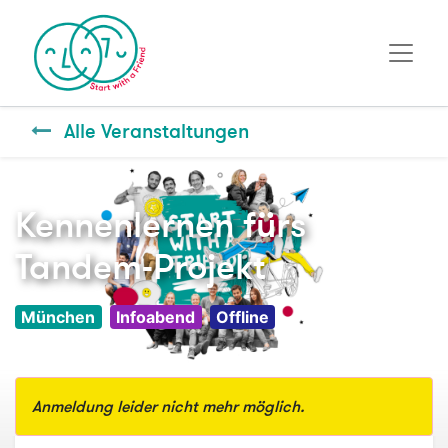
Alle Veranstaltungen
Kennenlernen fürs
Tandem-Projekt
München
Infoabend
Offline
Anmeldung leider nicht mehr möglich.