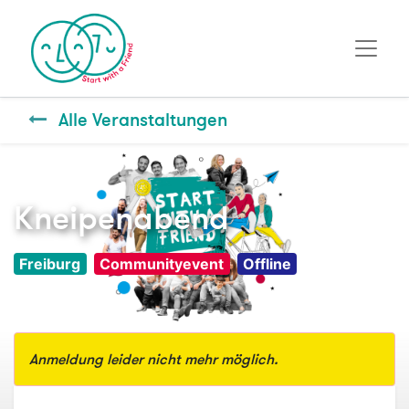
Alle Veranstaltungen
Kneipenabend
Freiburg
Communityevent
Offline
Anmeldung leider nicht mehr möglich.