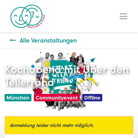
Alle Veranstaltungen
Kochabend mit Über den
Tellerrand
München
Communityevent
Offline
Anmeldung leider nicht mehr möglich.