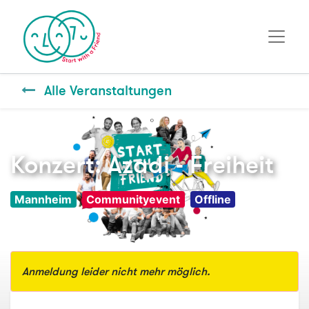
Alle Veranstaltungen
Konzert: Azadi - Freiheit
Mannheim
Communityevent
Offline
Anmeldung leider nicht mehr möglich.