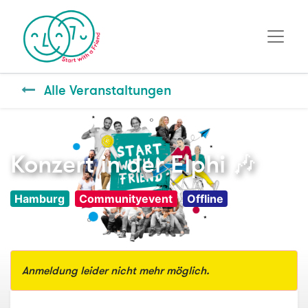
Alle Veranstaltungen
Konzert in der Elphi 🎶
Hamburg
Communityevent
Offline
Anmeldung leider nicht mehr möglich.