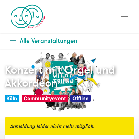
Alle Veranstaltungen
Konzert mit Orgel und
Akkordeon
Köln
Communityevent
Offline
Anmeldung leider nicht mehr möglich.