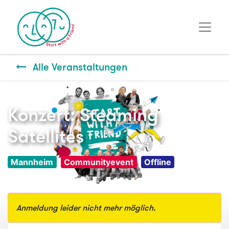
Alle Veranstaltungen
Konzert: Steaming
Satellites
Mannheim
Communityevent
Offline
Anmeldung leider nicht mehr möglich.