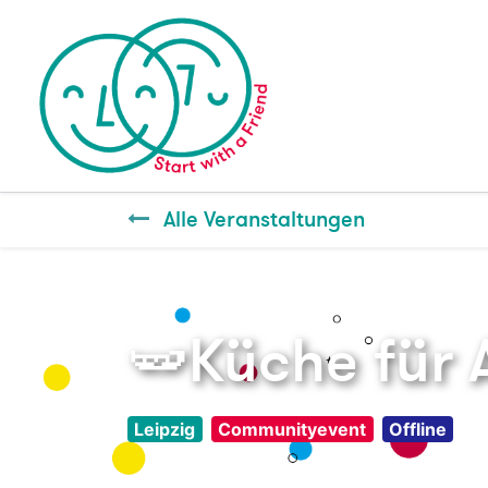
Alle Veranstaltungen
🫛Küche für A
Leipzig
Communityevent
Offline