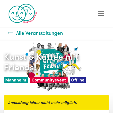
Alle Veranstaltungen
Kunst & Kaffee mit
Friends!
Mannheim
Communityevent
Offline
Anmeldung leider nicht mehr möglich.