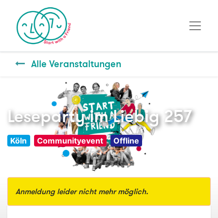
Alle Veranstaltungen
Leseparty im Liebig 257
Köln
Communityevent
Offline
Anmeldung leider nicht mehr möglich.