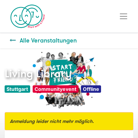
Alle Veranstaltungen
Living Library
Stuttgart
Communityevent
Offline
Anmeldung leider nicht mehr möglich.